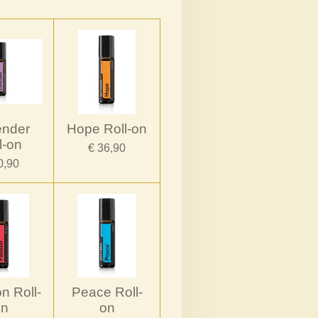
ender
Hope Roll-on
l-on
€ 36,90
0,90
n Roll-
Peace Roll-
on
on