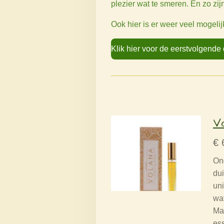
plezier wat te smeren. En zo zi
Ook hier is er weer veel mogelij
Klik hier voor de eerstvolgend
V
€ 
Ong
du
uni
wat
Ma
ess