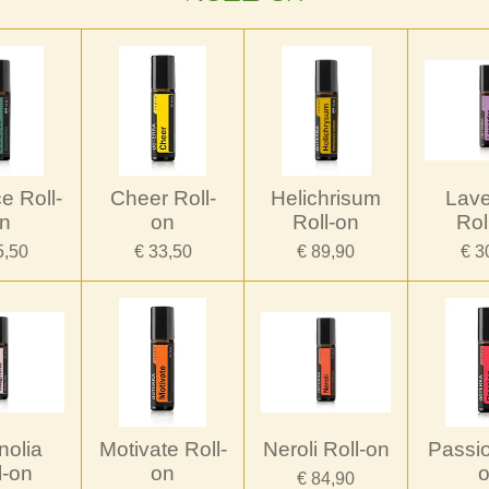
e Roll-
Cheer Roll-
Helichrisum
Lav
n
on
Roll-on
Rol
5,50
€ 33,50
€ 89,90
€ 3
olia
Motivate Roll-
Neroli Roll-on
Passio
l-on
on
€ 84,90