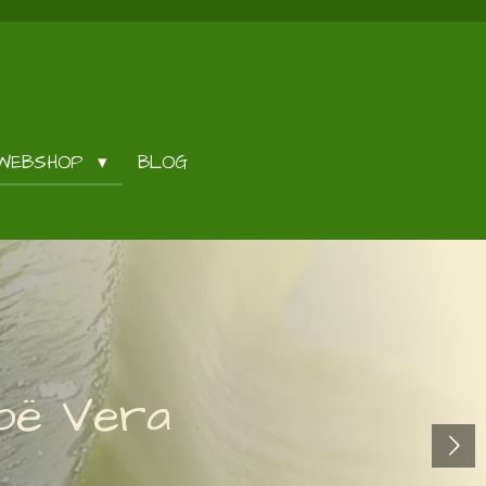
WEBSHOP
BLOG
loë Vera