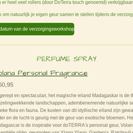
jn er heel veel rollers (door DoTerra touch genoemd) verkrijgb
k om natuurlijk je eigen geur samen te stellen tijdens de verzo
e datum van de verzorgingsworkshop
PERFUME SPRAY
olana Personal Fragrance
60,95
erept en spectaculair, het magische eiland Madagaskar is de t
izelingwekkende landschappen, adembenemende natuurlijke sc
eke flora en fauna. De kusten van dit idyllische eiland zijn ge
er en de lucht is geurig met de geur van exotische bloemen. He
dagascar is de inspiratie voor doTERRA's personal geur, Vo
entiële oliën, geurnoten van Ylang Ylang, Gardenia, Patchouli 