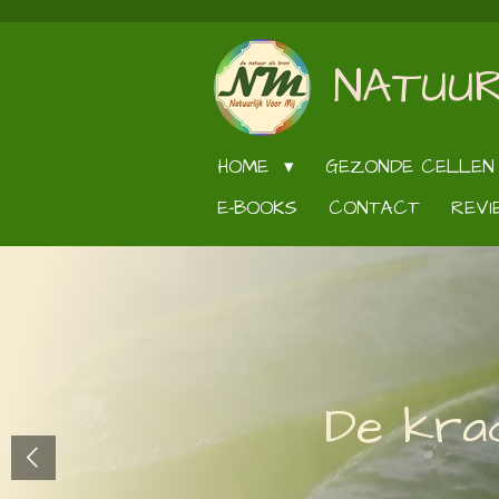
Ga
direct
NATUUR
naar
de
hoofdinhoud
HOME
GEZONDE CELLEN
E-BOOKS
CONTACT
REVI
De krac