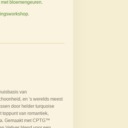
aar met bloemengeuren.
rgingsworkshop.
huisbasis van
hoonheid, en 's werelds meest
wassen door helder turquoise
t toppunt van romantiek,
lana. Gemaakt met CPTG™
en Vetiver blend voor een