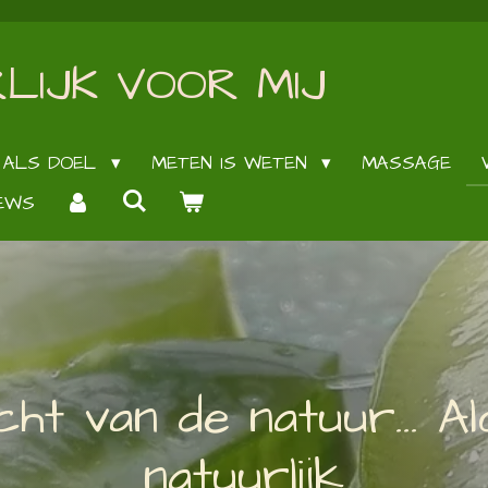
LIJK VOOR MIJ
 ALS DOEL
METEN IS WETEN
MASSAGE
EWS
ht van de natuur... A
natuurlijk