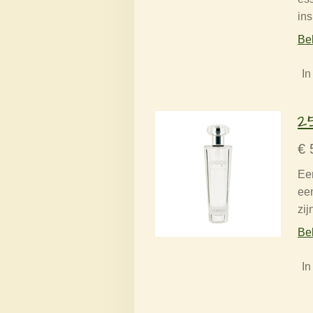
in
Bek
In
2
€ 
Een
een
zij
Bek
In