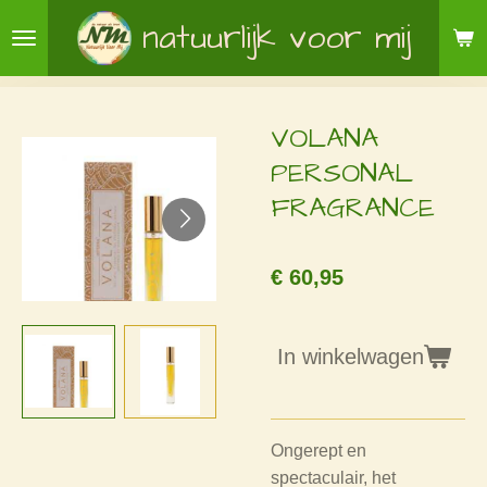
Ga
natuurlijk voor mij
direct
naar
de
VOLANA
hoofdinhoud
PERSONAL
FRAGRANCE
€ 60,95
In winkelwagen
Ongerept en
spectaculair, het