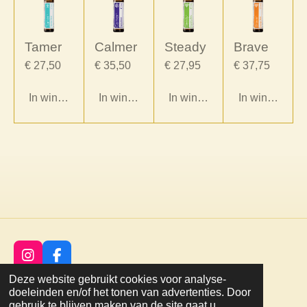
Tamer
Calmer
Steady
Brave
€ 27,50
€ 35,50
€ 27,95
€ 37,75
In winkelwagen
In winkelwagen
In winkelwagen
In winkelwag
I
F
n
a
©
2021
natuurlijk
voor
mij
Deze website gebruikt cookies voor analyse-
s
c
Powered by
JouwWeb
doeleinden en/of het tonen van advertenties. Door
t
e
gebruik te blijven maken van de site gaat u