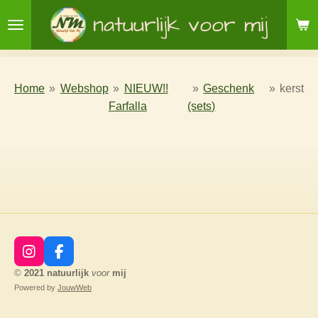
Ga
natuurlijk voor mij
direct
naar
de
hoofdinhoud
Home
»
Webshop
»
NIEUW!!
»
Geschenk
»
kerst
Farfalla
(sets)
I
F
n
a
©
2021
natuurlijk
voor
mij
s
c
Powered by
JouwWeb
t
e
a
b