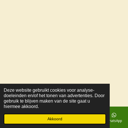
g
o
r
o
a
k
m
Deze website gebruikt cookies voor analyse-
doeleinden en/of het tonen van advertenties. Door
gebruik te blijven maken van de site gaat u
hiermee akkoord.
Akkoord
E-mailadres
Telefoonnummer
Kaart
Facebook
WhatsApp