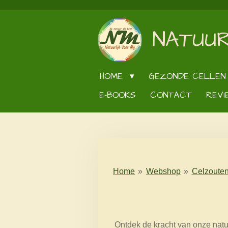
Ga
direct
NATUUR
naar
de
hoofdinhoud
HOME
GEZONDE CELLEN
E-BOOKS
CONTACT
REVI
Home
»
Webshop
»
Celzoute
Ontdek de kracht van onze natuu