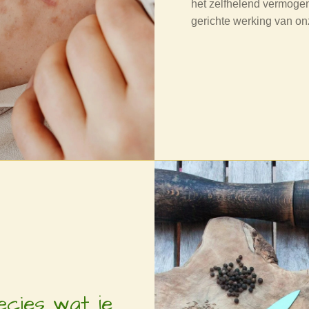
het zelfhelend vermogen
gerichte werking van onz
ecies wat je