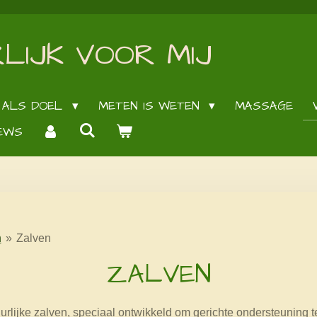
LIJK VOOR MIJ
 ALS DOEL
METEN IS WETEN
MASSAGE
EWS
n
»
Zalven
ZALVEN
rlijke zalven, speciaal ontwikkeld om gerichte ondersteuning t