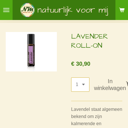
Ga
natuurlijk voor mij
direct
naar
de
LAVENDER
hoofdinhoud
ROLL-ON
€ 30,90
In
winkelwagen
Lavendel staat algemeen
bekend om zijn
kalmerende en