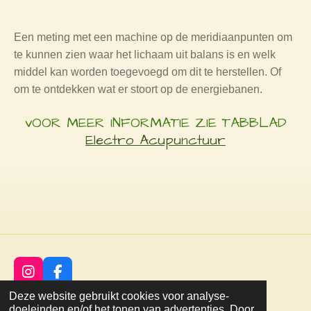
Een meting met een machine op de meridiaanpunten om
te kunnen zien waar het lichaam uit balans is en welk
middel kan worden toegevoegd om dit te herstellen. Of
om te ontdekken wat er stoort op de energiebanen.
vOOR MEER INFORMATIE ZIE TABBLAD
Electro Acupunctuur
I
F
n
a
©
2021
natuurlijk
voor
mij
Deze website gebruikt cookies voor analyse-
s
c
Powered by
JouwWeb
doeleinden en/of het tonen van advertenties. Door