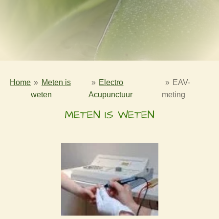
Home
»
Meten is
»
Electro
»
EAV-
weten
Acupunctuur
meting
METEN IS WETEN