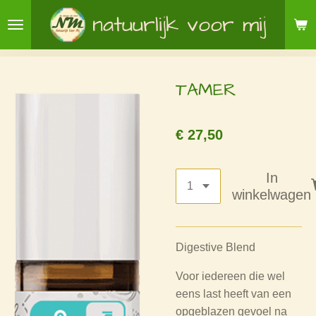
Ga
natuurlijk voor mij
direct
naar
de
TAMER
hoofdinhoud
€ 27,50
In
winkelwagen
Digestive Blend
Voor iedereen die wel
eens last heeft van een
opgeblazen gevoel na