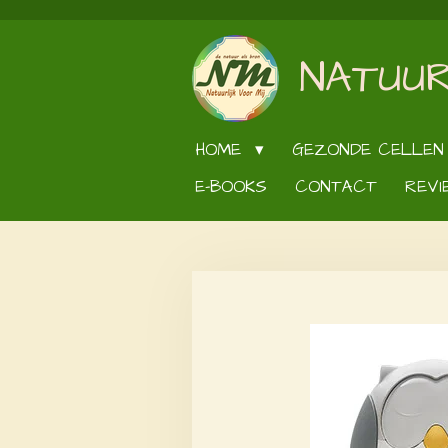
Ga
direct
NATUUR
naar
de
hoofdinhoud
HOME
GEZONDE CELLEN
E-BOOKS
CONTACT
REVI