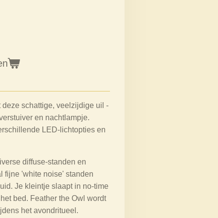
en
deze schattige, veelzijdige uil -
 verstuiver en nachtlampje.
erschillende LED-lichtopties en
iverse diffuse-standen en
 fijne 'white noise' standen
id. Je kleintje slaapt in no-time
t het bed. Feather the Owl wordt
jdens het avondritueel.