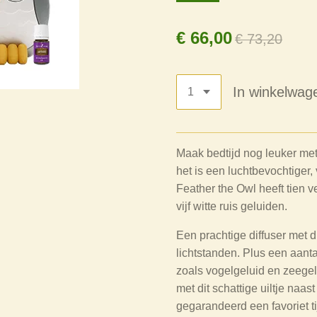
€ 66,00
€ 73,20
In winkelwag
Maak bedtijd nog leuker met 
het is een luchtbevochtiger,
Feather the Owl heeft tien v
vijf witte ruis geluiden.
Een prachtige diffuser met d
lichtstanden. Plus een aantal
zoals vogelgeluid en zeegelu
met dit schattige uiltje naas
gegarandeerd een favoriet ti