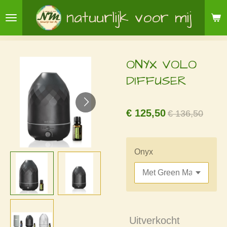
Ga
natuurlijk voor mij
direct
naar
de
ONYX VOLO
hoofdinhoud
DIFFUSER
€ 125,50
€ 136,50
Onyx
Uitverkocht