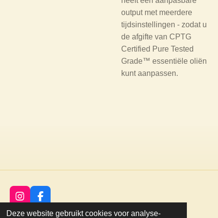
heeft een aanpasbare
output met meerdere
tijdsinstellingen - zodat u
de afgifte van CPTG
Certified Pure Tested
Grade™ essentiële oliën
kunt aanpassen.
I
F
n
a
©
2021
natuurlijk
voor
mij
Deze website gebruikt cookies voor analyse-