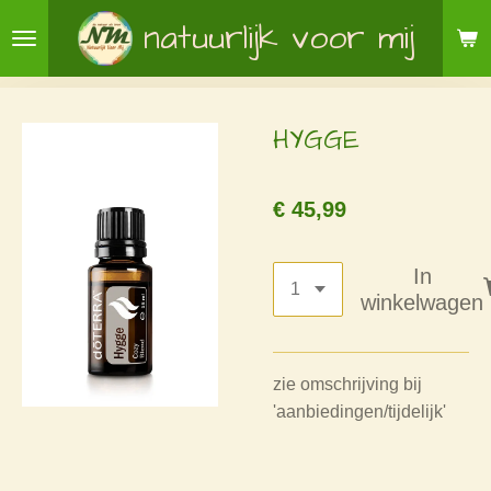
Ga
natuurlijk voor mij
direct
naar
de
HYGGE
hoofdinhoud
€ 45,99
In
winkelwagen
zie omschrijving bij
'aanbiedingen/tijdelijk'