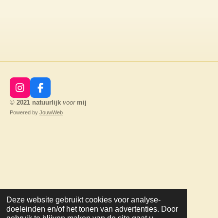
I
F
n
a
©
2021
natuurlijk
voor
mij
s
c
Powered by
JouwWeb
t
e
a
b
g
o
r
o
a
k
m
Deze website gebruikt cookies voor analyse-
doeleinden en/of het tonen van advertenties. Door