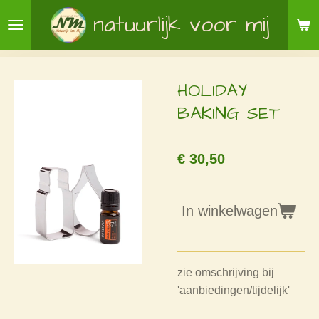
Ga
natuurlijk voor mij
direct
naar
de
HOLIDAY
hoofdinhoud
BAKING SET
€ 30,50
In winkelwagen
zie omschrijving bij
'aanbiedingen/tijdelijk'