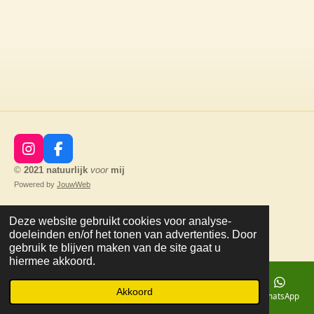
I
F
n
a
©
2021
natuurlijk
voor
mij
s
c
Powered by
JouwWeb
t
e
a
b
g
o
Deze website gebruikt cookies voor analyse-
r
o
doeleinden en/of het tonen van advertenties. Door
a
k
gebruik te blijven maken van de site gaat u
m
hiermee akkoord.
Akkoord
E-mailadres
Telefoonnummer
Kaart
Facebook
WhatsApp