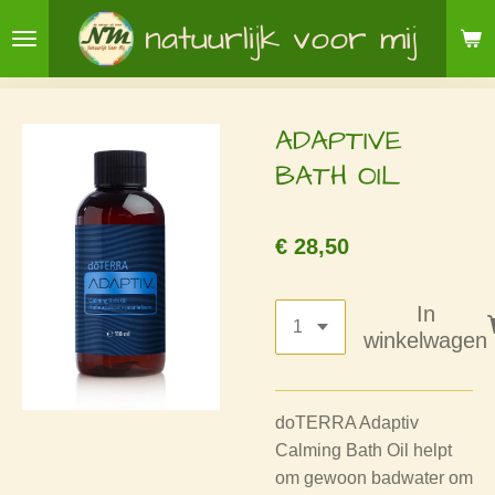
Ga
natuurlijk voor mij
direct
naar
de
ADAPTIVE
hoofdinhoud
BATH OIL
€ 28,50
In
winkelwagen
doTERRA Adaptiv
Calming Bath Oil helpt
om gewoon badwater om