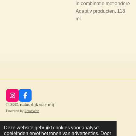
in combinatie met andere
Adaptiv producten. 118
ml
I
F
n
a
©
2021
natuurlijk
voor
mij
s
c
Powered by
JouwWeb
t
e
a
b
g
o
Deze website gebruikt cookies voor analyse-
r
o
doeleinden en/of het tonen van advertenties. Door