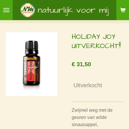
Ga
natuurlijk voor mij
direct
naar
de
HOLIDAY JOY
hoofdinhoud
UITVERKOCHT!!
€ 31,50
Uitverkocht
Zwijmel weg met de
geuren van wilde
sinaasappel,