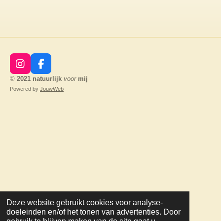
I
F
n
a
©
2021
natuurlijk
voor
mij
s
c
Powered by
JouwWeb
t
e
a
b
g
o
r
o
a
k
m
Deze website gebruikt cookies voor analyse-
doeleinden en/of het tonen van advertenties. Door