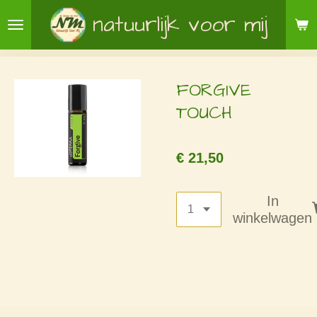
Ga
natuurlijk voor mij
direct
naar
de
FORGIVE
hoofdinhoud
TOUCH
€ 21,50
In
winkelwagen