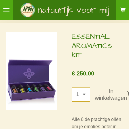
Ga
natuurlijk voor mij
direct
naar
de
ESSENTIAL
hoofdinhoud
AROMATICS
KIT
€ 250,00
In
winkelwagen
Alle 6 de prachtige oliën
om je emoties beter in