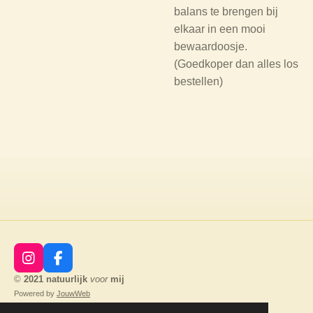
balans te brengen bij
elkaar in een mooi
bewaardoosje.
(Goedkoper dan alles los
bestellen)
I
F
n
a
©
2021
natuurlijk
voor
mij
s
c
Powered by
JouwWeb
t
e