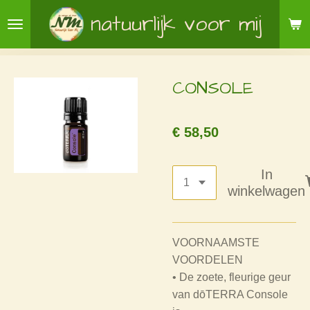
Ga
natuurlijk voor mij
direct
naar
de
CONSOLE
hoofdinhoud
€ 58,50
In
winkelwagen
VOORNAAMSTE
VOORDELEN
• De zoete, fleurige geur
van dōTERRA Console