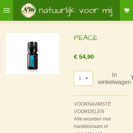
Ga
natuurlijk voor mij
direct
naar
de
PEACE
hoofdinhoud
€ 54,90
In
winkelwagen
VOORNAAMSTE
VOORDELEN
Alle woorden met
handelsnaam of