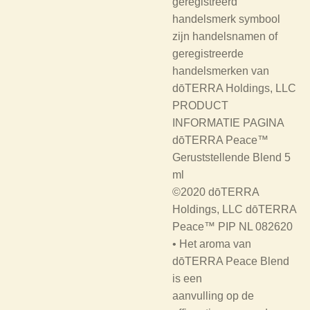
geregistreerd
handelsmerk symbool
zijn handelsnamen of
geregistreerde
handelsmerken van
dōTERRA Holdings, LLC
PRODUCT
INFORMATIE PAGINA
dōTERRA Peace™
Geruststellende Blend 5
ml
©2020 dōTERRA
Holdings, LLC dōTERRA
Peace™ PIP NL 082620
• Het aroma van
dōTERRA Peace Blend
is een
aanvulling op de