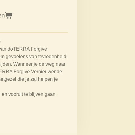
en
G
r van doTERRA Forgive
om gevoelens van tevredenheid,
vrijden. Wanneer je de weg naar
oTERRA Forgive Vernieuwende
gezel die je zal helpen je
 en vooruit te blijven gaan.