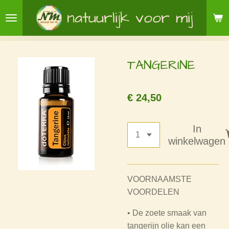
Ga
natuurlijk voor mij
direct
naar
de
TANGERINE
hoofdinhoud
€ 24,50
In
winkelwagen
VOORNAAMSTE
VOORDELEN
• De zoete smaak van
tangerijn olie kan een