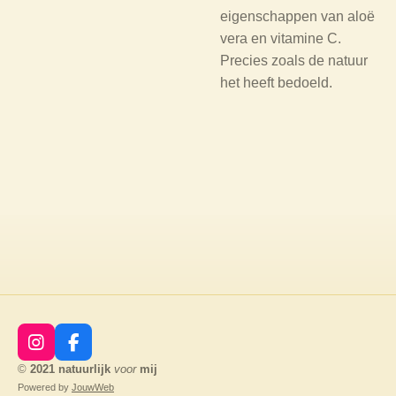
eigenschappen van aloë
vera en vitamine C.
Precies zoals de natuur
het heeft bedoeld.
I
F
n
a
©
2021
natuurlijk
voor
mij
s
c
Powered by
JouwWeb