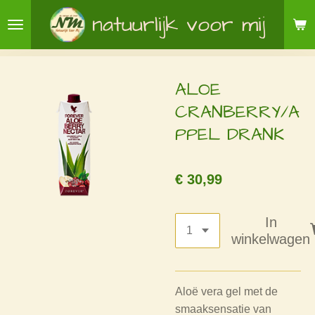
Ga
natuurlijk voor mij
direct
naar
de
ALOE
hoofdinhoud
CRANBERRY/A
PPEL DRANK
€ 30,99
In
winkelwagen
Aloë vera gel met de
smaaksensatie van