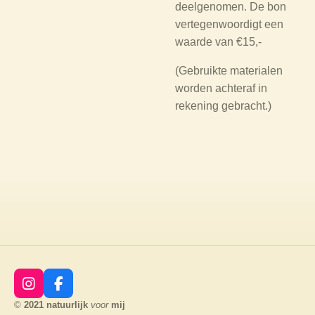
deelgenomen. De bon
vertegenwoordigt een
waarde van €15,-
(Gebruikte materialen
worden achteraf in
rekening gebracht.)
I
F
n
a
©
2021
natuurlijk
voor
mij