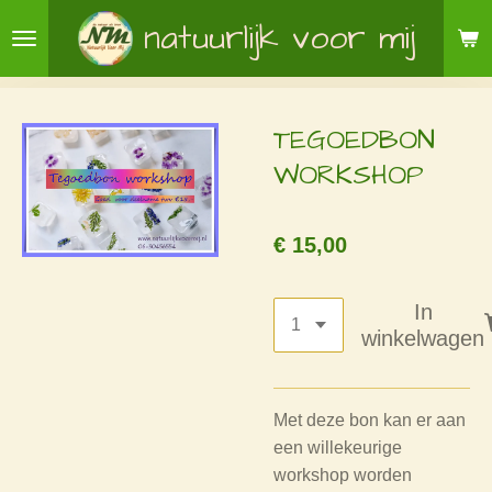
Ga
natuurlijk voor mij
direct
naar
de
TEGOEDBON
hoofdinhoud
WORKSHOP
€ 15,00
In
winkelwagen
Met deze bon kan er aan
een willekeurige
workshop worden