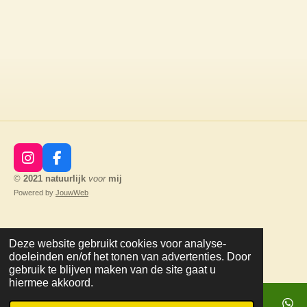
I
F
n
a
©
2021
natuurlijk
voor
mij
s
c
Powered by
JouwWeb
t
e
a
b
g
o
r
o
Deze website gebruikt cookies voor analyse-
a
k
doeleinden en/of het tonen van advertenties. Door
m
gebruik te blijven maken van de site gaat u
hiermee akkoord.