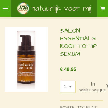
Ga
natuurlijk voor mij
direct
naar
de
SALON
hoofdinhoud
ESSENTIALS
ROOT TO TIP
SERUM
€ 48,95
In
winkelwagen
WORTEL TOT PUNT