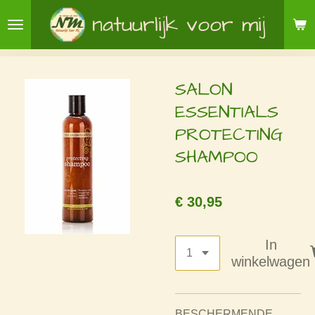
Ga
natuurlijk voor mij
direct
naar
de
SALON
hoofdinhoud
ESSENTIALS
PROTECTING
SHAMPOO
€ 30,95
In
winkelwagen
BESCHERMENDE