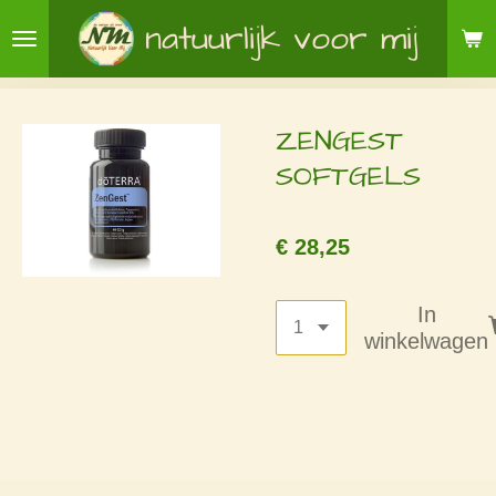
Ga
natuurlijk voor mij
direct
naar
de
ZENGEST
hoofdinhoud
SOFTGELS
€ 28,25
In
winkelwagen