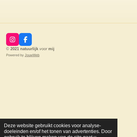
I
F
n
a
©
2021
natuurlijk
voor
mij
s
c
Powered by
JouwWeb
t
e
a
b
g
o
r
o
a
k
m
Deze website gebruikt cookies voor analyse-
doeleinden en/of het tonen van advertenties. Door