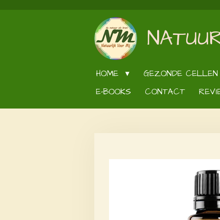
Ga
direct
NATUUR
naar
de
hoofdinhoud
HOME
GEZONDE CELLEN
E-BOOKS
CONTACT
REVI