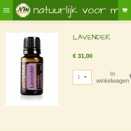
natuurlijk voor mij
Ga
direct
naar
de
LAVENDER
hoofdinhoud
€ 31,00
In
winkelwagen