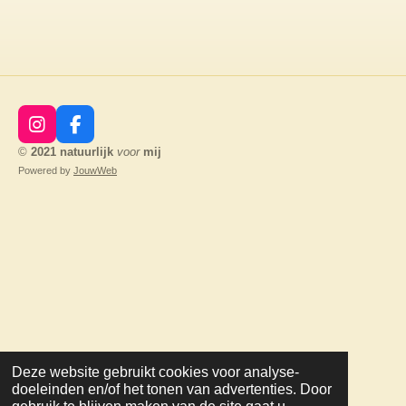
I
F
n
a
©
2021
natuurlijk
voor
mij
s
c
Powered by
JouwWeb
t
e
a
b
g
o
r
o
a
k
m
Deze website gebruikt cookies voor analyse-
doeleinden en/of het tonen van advertenties. Door