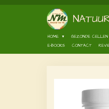
Ga
direct
NATUUR
naar
de
hoofdinhoud
HOME
GEZONDE CELLEN
E-BOOKS
CONTACT
REVI