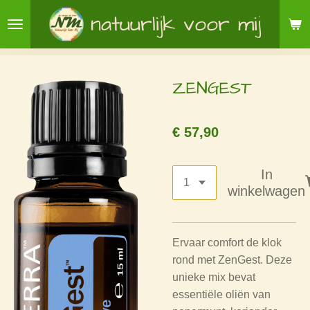
Ga
natuurlijk voor mij
direct
naar
de
ZENGEST
hoofdinhoud
€ 57,90
In
winkelwagen
Ervaar comfort de klok
rond met ZenGest. Deze
unieke mix bevat
essentiële oliën van