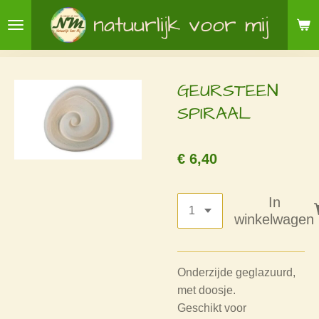
Ga
natuurlijk voor mij
direct
naar
de
GEURSTEEN
hoofdinhoud
SPIRAAL
€ 6,40
In
winkelwagen
Onderzijde geglazuurd,
met doosje.
Geschikt voor