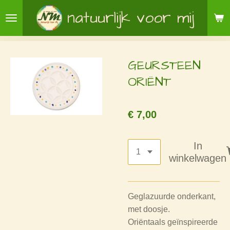
Ga
natuurlijk voor mij
direct
naar
de
GEURSTEEN
hoofdinhoud
ORIËNT
€ 7,00
In
winkelwagen
Geglazuurde onderkant,
met doosje.
Oriëntaals geïnspireerde