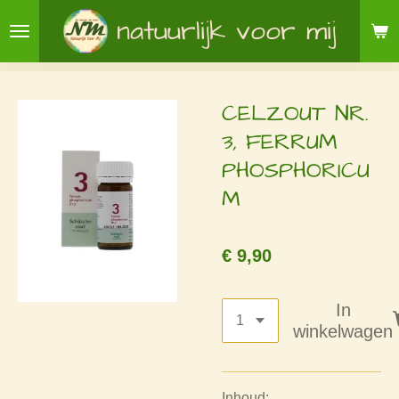
Ga
natuurlijk voor mij
direct
naar
de
CELZOUT NR.
hoofdinhoud
3, FERRUM
PHOSPHORICU
M
€ 9,90
In
winkelwagen
Inhoud: