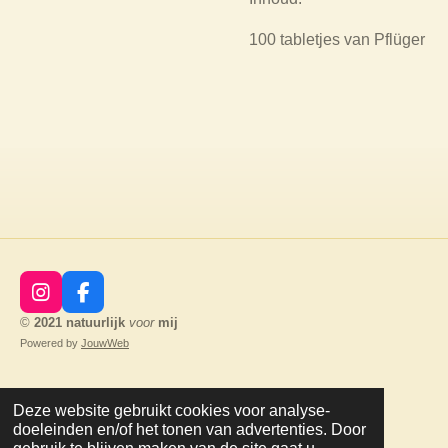
100 tabletjes van Pflüger
I
F
n
a
©
2021
natuurlijk
voor
mij
s
c
Powered by
JouwWeb
t
e
a
b
g
o
Deze website gebruikt cookies voor analyse-
r
o
doeleinden en/of het tonen van advertenties. Door
a
k