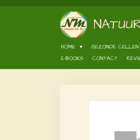
Ga
direct
NATUUR
naar
de
hoofdinhoud
HOME
GEZONDE CELLEN
E-BOOKS
CONTACT
REVI