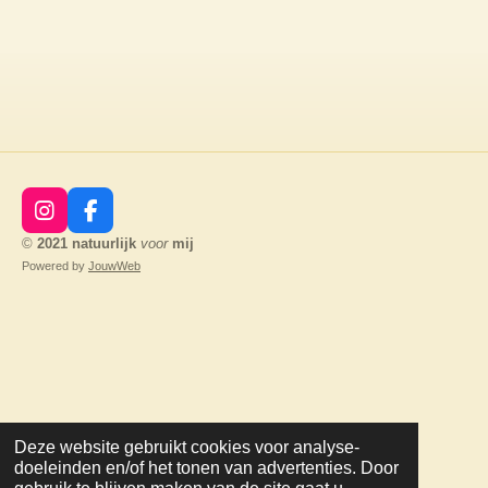
I
F
n
a
©
2021
natuurlijk
voor
mij
s
c
Powered by
JouwWeb
t
e
a
b
g
o
r
o
a
k
m
Deze website gebruikt cookies voor analyse-
doeleinden en/of het tonen van advertenties. Door