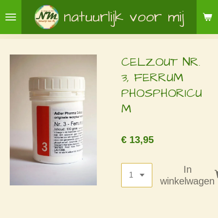
Ga
natuurlijk voor mij
direct
naar
de
CELZOUT NR.
hoofdinhoud
3, FERRUM
PHOSPHORICU
M
€ 13,95
In
winkelwagen