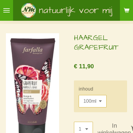
Ga
natuurlijk voor mij
direct
naar
de
HAARGEL
hoofdinhoud
GRAPEFRUIT
€ 11,90
inhoud
In
winkelwagen