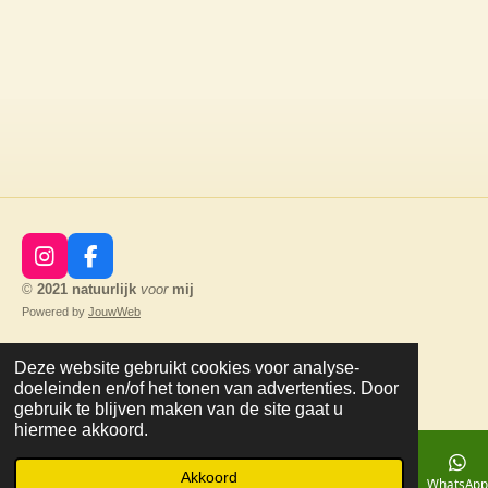
I
F
n
a
©
2021
natuurlijk
voor
mij
s
c
Powered by
JouwWeb
t
e
a
b
Deze website gebruikt cookies voor analyse-
g
o
doeleinden en/of het tonen van advertenties. Door
r
o
gebruik te blijven maken van de site gaat u
a
k
hiermee akkoord.
m
Akkoord
E-mailadres
Telefoonnummer
Kaart
Facebook
WhatsAp