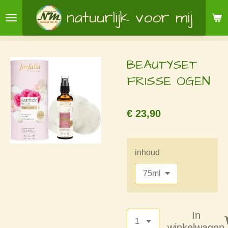
Ga
natuurlijk voor mij
direct
naar
de
BEAUTYSET
hoofdinhoud
FRISSE OGEN
€ 23,90
inhoud
In
winkelwagen