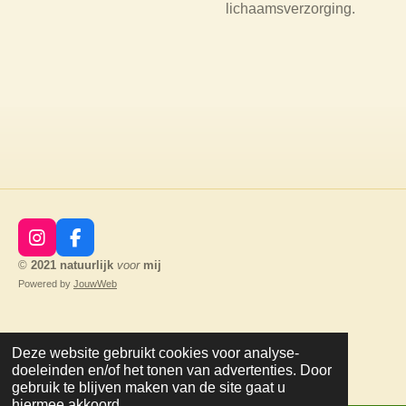
lichaamsverzorging.
I
F
n
a
©
2021
natuurlijk
voor
mij
s
c
Powered by
JouwWeb
t
e
a
b
g
o
r
o
Deze website gebruikt cookies voor analyse-
a
k
doeleinden en/of het tonen van advertenties. Door
m
gebruik te blijven maken van de site gaat u
hiermee akkoord.