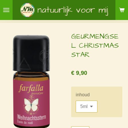
Ga
natuurlijk voor mij
direct
naar
de
GEURMENGSE
hoofdinhoud
L CHRISTMAS
STAR
€ 9,90
inhoud