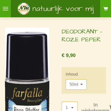
Ga
natuurlijk voor mij
direct
naar
de
DEODORANT -
hoofdinhoud
ROZE PEPER
€ 9,90
inhoud
In
winkelwagen