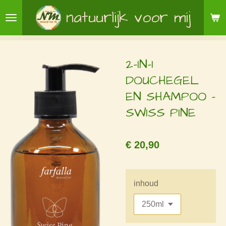
Ga
natuurlijk voor mij
direct
naar
de
2-IN-1
hoofdinhoud
DOUCHEGEL
EN SHAMPOO -
SWISS PINE
€ 20,90
inhoud