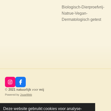
Biologisch
-
Dierproefvrij
-
Natrue
-
Vegan
-
Dermatologisch getest
I
F
n
a
©
2021
natuurlijk
voor
mij
s
c
Powered by
JouwWeb
t
e
a
b
g
o
Deze website gebruikt cookies voor analyse-