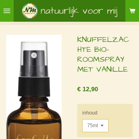
Ga
natuurlijk voor mij
direct
naar
de
KNUFFELZAC
hoofdinhoud
HTE BIO-
ROOMSPRAY
MET VANILLE
€ 12,90
inhoud