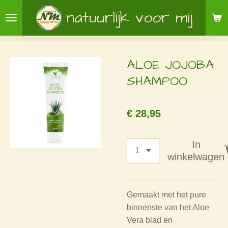
Ga
natuurlijk voor mij
direct
naar
de
ALOE JOJOBA
hoofdinhoud
SHAMPOO
€ 28,95
In
winkelwagen
Gemaakt met het pure
binnenste van het Aloe
Vera blad en