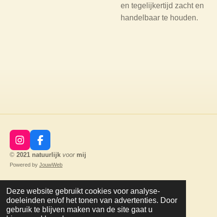
en tegelijkertijd zacht en
handelbaar te houden.
I
F
n
a
©
2021
natuurlijk
voor
mij
s
c
Powered by
JouwWeb
t
e
a
b
g
o
Deze website gebruikt cookies voor analyse-
r
o
doeleinden en/of het tonen van advertenties. Door
a
k
gebruik te blijven maken van de site gaat u