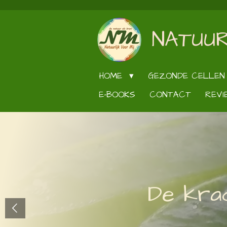
Ga
direct
NATUUR
naar
de
hoofdinhoud
HOME
GEZONDE CELLEN
E-BOOKS
CONTACT
REVI
De krac